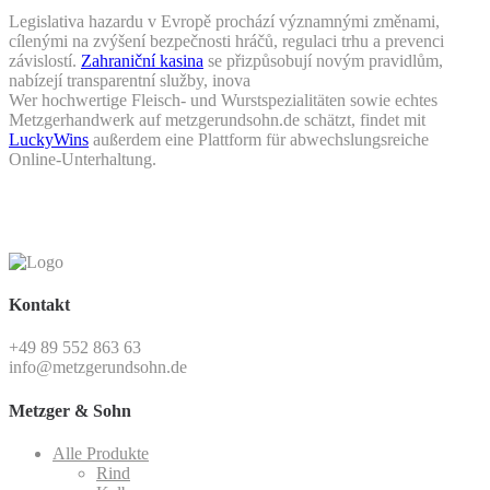
Legislativa hazardu v Evropě prochází významnými změnami,
cílenými na zvýšení bezpečnosti hráčů, regulaci trhu a prevenci
závislostí.
Zahraniční kasina
se přizpůsobují novým pravidlům,
nabízejí transparentní služby, inova
Wer hochwertige Fleisch- und Wurstspezialitäten sowie echtes
Metzgerhandwerk auf metzgerundsohn.de schätzt, findet mit
LuckyWins
außerdem eine Plattform für abwechslungsreiche
Online-Unterhaltung.
Kontakt
+49 89 552 863 63
info@metzgerundsohn.de
Metzger & Sohn
Alle Produkte
Rind