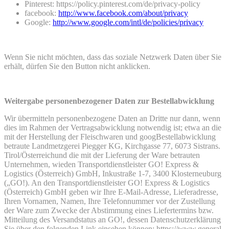
Pinterest: https://policy.pinterest.com/de/privacy-policy
facebook:
http://www.facebook.com/about/privacy
Google:
http://www.google.com/intl/de/policies/privacy
Wenn Sie nicht möchten, dass das soziale Netzwerk Daten über Sie
erhält, dürfen Sie den Button nicht anklicken.
Weitergabe personenbezogener Daten zur Bestellabwicklung
Wir übermitteln personenbezogene Daten an Dritte nur dann, wenn
dies im Rahmen der Vertragsabwicklung notwendig ist; etwa an die
mit der Herstellung der Fleischwaren und googBestellabwicklung
betraute Landmetzgerei Piegger KG, Kirchgasse 77, 6073 Sistrans.
Tirol/Österreichund die mit der Lieferung der Ware betrauten
Unternehmen, wieden Transportdienstleister GO! Express &
Logistics (Österreich) GmbH, Inkustraße 1-7, 3400 Klosterneuburg
(„GO!). An den Transportdienstleister GO! Express & Logistics
(Österreich) GmbH geben wir Ihre E-Mail-Adresse, Lieferadresse,
Ihren Vornamen, Namen, Ihre Telefonnummer vor der Zustellung
der Ware zum Zwecke der Abstimmung eines Liefertermins bzw.
Mitteilung des Versandstatus an GO!, dessen Datenschutzerklärung
Sie über den folgenden Link einsehen können: https://www.general-