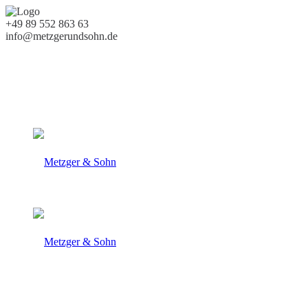
+49 89 552 863 63
info@metzgerundsohn.de
Almaufzucht
natürliche Fütterung
Familienbetrieb seit 1960
100% Handwerk
+49 89 552 863 63
info@metzgerundsohn.de