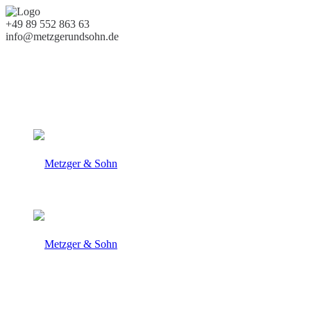
+49 89 552 863 63
info@metzgerundsohn.de
Almaufzucht
natürliche Fütterung
Familienbetrieb seit 1960
100% Handwerk
+49 89 552 863 63
info@metzgerundsohn.de