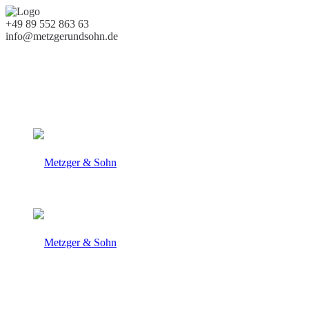
+49 89 552 863 63
info@metzgerundsohn.de
Almaufzucht
natürliche Fütterung
Familienbetrieb seit 1960
100% Handwerk
+49 89 552 863 63
info@metzgerundsohn.de