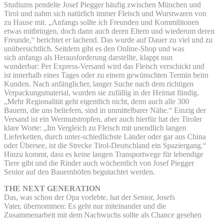
Studiums pendelte Josef Piegger häufig zwischen München und
Tirol und nahm sich natürlich immer Fleisch und Wurstwaren von
zu Hause mit. „Anfangs sollte ich Freunden und Kommilitonen
etwas mitbringen, doch dann auch deren Eltern und wiederum deren
Freunde,“ berichtet er lachend. Das wurde auf Dauer zu viel und zu
unübersichtlich. Seitdem gibt es den Online-Shop und was
sich anfangs als Herausforderung darstellte, klappt nun
wunderbar: Per Express-Versand wird das Fleisch verschickt und
ist innerhalb eines Tages oder zu einem gewünschten Termin beim
Kunden. Nach anfänglicher, langer Suche nach dem richtigen
Verpackungsmaterial, wurden sie zufällig in der Heimat fündig.
„Mehr Regionalität geht eigentlich nicht, denn auch alle 300
Bauern, die uns beliefern, sind in unmittelbarer Nähe.“ Einzig der
Versand ist ein Wermutstropfen, aber auch hierfür hat der Tiroler
klare Worte: „Im Vergleich zu Fleisch mit unendlich langen
Lieferketten, durch unter-schiedlichste Länder oder gar aus China
oder Übersee, ist die Strecke Tirol-Deutschland ein Spaziergang.“
Hinzu kommt, dass es keine langen Transportwege für lebendige
Tiere gibt und die Rinder auch wöchentlich von Josef Piegger
Senior auf den Bauernhöfen begutachtet werden.
THE NEXT GENERATION
Das, was schon der Opa vorlebte, hat der Senior, Josefs
Vater, übernommen: Es geht nur miteinander und die
Zusammenarbeit mit dem Nachwuchs sollte als Chance gesehen