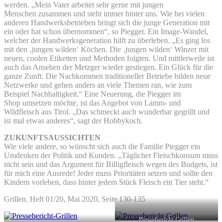
werden. „Mein Vater arbeitet sehr gerne mit jungen
Menschen zusammen und steht immer hinter uns. Wie bei vielen
anderen Handwerksbetrieben bringt sich die junge Generation mit
ein oder hat schon übernommen“, so Piegger. Ein Image-Wandel,
welcher der Handwerksgeneration hilft zu überleben. „Es ging los
mit den ‚jungen wilden‘ Köchen. Die ‚jungen wilden‘ Winzer mit
neuen, coolen Etiketten und Methoden folgten. Und mittlerweile ist
auch das Ansehen der Metzger wieder gestiegen. Ein Glück für die
ganze Zunft. Die Nachkommen traditioneller Betriebe bilden neue
Netzwerke und gehen anders an viele Themen ran, wie zum
Beispiel Nachhaltigkeit.“ Eine Neuerung, die Piegger im
Shop umsetzen möchte, ist das Angebot von Lamm- und
Wildfleisch aus Tirol. „Das schmeckt auch wunderbar gegrillt und
ist mal etwas anderes“, sagt der Hobbykoch.
ZUKUNFTSAUSSICHTEN
Wie viele andere, so wünscht sich auch die Familie Piegger ein
Umdenken der Politik und Kunden. „Täglicher Fleischkonsum muss
nicht sein und das Argument für Billigfleisch wegen des Budgets, ist
für mich eine Ausrede! Jeder muss Prioritäten setzen und sollte den
Kindern vorleben, dass hinter jedem Stück Fleisch ein Tier steht.“
Grillen, Heft 01/20, Mai 2020, Seite 130-135
Pressebericht Grillen