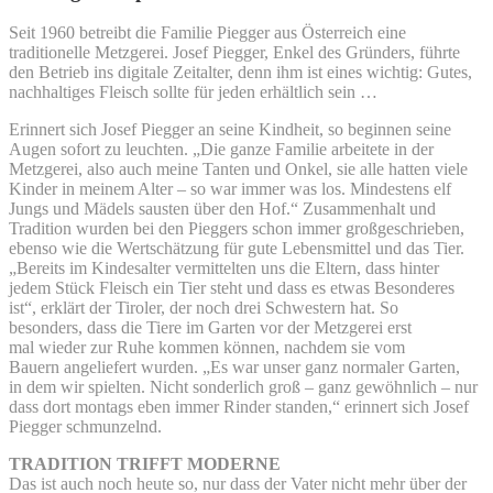
Seit 1960 betreibt die Familie Piegger aus Österreich eine
traditionelle Metzgerei. Josef Piegger, Enkel des Gründers, führte
den Betrieb ins digitale Zeitalter, denn ihm ist eines wichtig: Gutes,
nachhaltiges Fleisch sollte für jeden erhältlich sein …
Erinnert sich Josef Piegger an seine Kindheit, so beginnen seine
Augen sofort zu leuchten. „Die ganze Familie arbeitete in der
Metzgerei, also auch meine Tanten und Onkel, sie alle hatten viele
Kinder in meinem Alter – so war immer was los. Mindestens elf
Jungs und Mädels sausten über den Hof.“ Zusammenhalt und
Tradition wurden bei den Pieggers schon immer großgeschrieben,
ebenso wie die Wertschätzung für gute Lebensmittel und das Tier.
„Bereits im Kindesalter vermittelten uns die Eltern, dass hinter
jedem Stück Fleisch ein Tier steht und dass es etwas Besonderes
ist“, erklärt der Tiroler, der noch drei Schwestern hat. So
besonders, dass die Tiere im Garten vor der Metzgerei erst
mal wieder zur Ruhe kommen können, nachdem sie vom
Bauern angeliefert wurden. „Es war unser ganz normaler Garten,
in dem wir spielten. Nicht sonderlich groß – ganz gewöhnlich – nur
dass dort montags eben immer Rinder standen,“ erinnert sich Josef
Piegger schmunzelnd.
TRADITION TRIFFT MODERNE
Das ist auch noch heute so, nur dass der Vater nicht mehr über der