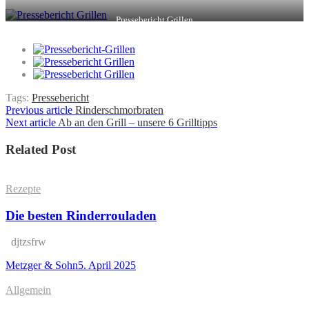
Pressebericht Grillen
Tags:
Pressebericht
Beitragsnavigation
Previous article
Rinderschmorbraten
Next article
Ab an den Grill – unsere 6 Grilltipps
Related Post
Posted
Rezepte
in
Die besten Rinderrouladen
djtzsfrw
by
Posted
Metzger & Sohn
5. April 2025
on
Posted
Allgemein
in