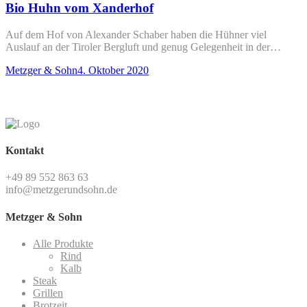
Bio Huhn vom Xanderhof
Auf dem Hof von Alexander Schaber haben die Hühner viel
Auslauf an der Tiroler Bergluft und genug Gelegenheit in der…
by
Posted
Metzger & Sohn
4. Oktober 2020
on
Kontakt
+49 89 552 863 63
info@metzgerundsohn.de
Metzger & Sohn
Alle Produkte
Rind
Kalb
Steak
Grillen
Brotzeit