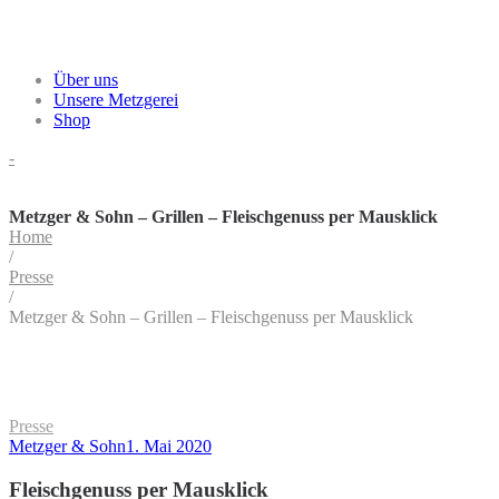
Über uns
Unsere Metzgerei
Shop
-
Metzger & Sohn – Grillen – Fleischgenuss per Mausklick
Home
/
Presse
/
Metzger & Sohn – Grillen – Fleischgenuss per Mausklick
Posted
Presse
in
by
Posted
Metzger & Sohn
1. Mai 2020
on
Fleischgenuss per Mausklick