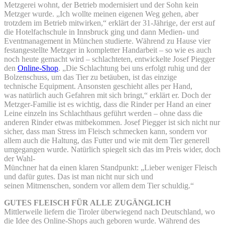
Metzgerei wohnt, der Betrieb modernisiert und der Sohn kein
Metzger wurde. „Ich wollte meinen eigenen Weg gehen, aber
trotzdem im Betrieb mitwirken,“ erklärt der 31-Jährige, der erst auf
die Hotelfachschule in Innsbruck ging und dann Medien- und
Eventmanagement in München studierte. Während zu Hause vier
festangestellte Metzger in kompletter Handarbeit – so wie es auch
noch heute gemacht wird – schlachteten, entwickelte Josef Piegger
den
Online-Shop
. „Die Schlachtung bei uns erfolgt ruhig und der
Bolzenschuss, um das Tier zu betäuben, ist das einzige
technische Equipment. Ansonsten geschieht alles per Hand,
was natürlich auch Gefahren mit sich bringt,“ erklärt er. Doch der
Metzger-Familie ist es wichtig, dass die Rinder per Hand an einer
Leine einzeln ins Schlachthaus geführt werden – ohne dass die
anderen Rinder etwas mitbekommen. Josef Piegger ist sich nicht nur
sicher, dass man Stress im Fleisch schmecken kann, sondern vor
allem auch die Haltung, das Futter und wie mit dem Tier generell
umgegangen wurde. Natürlich spiegelt sich das im Preis wider, doch
der Wahl-
Münchner hat da einen klaren Standpunkt: „Lieber weniger Fleisch
und dafür gutes. Das ist man nicht nur sich und
seinen Mitmenschen, sondern vor allem dem Tier schuldig.“
GUTES FLEISCH FÜR ALLE ZUGÄNGLICH
Mittlerweile liefern die Tiroler überwiegend nach Deutschland, wo
die Idee des Online-Shops auch geboren wurde. Während des